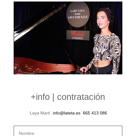
+info | contratación
Laya Martí
info@lateta.es
665 413 086