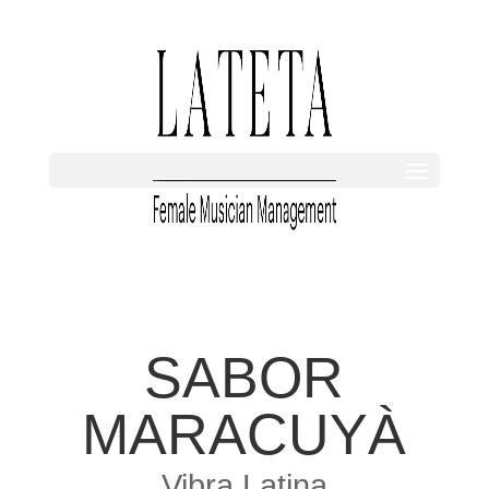
SABOR
MARACUYÀ
Vibra Latina