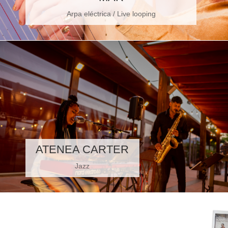
Arpa eléctrica / Live looping
ATENEA CARTER
Jazz